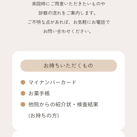
来院時にご用意いただきたいものや
後発医薬品の使用促進を図るとともに、医薬品の安定供給に向
けた取り組みなどを実施しています。 そのなかで、後発医薬品
診察の流れをご案内します。
ある医薬品について、特定の医薬品名を指定するのではなく、
ご不明な点があれば、
お気軽にお電話で
薬剤の成分をもとにした一般名処方を行うことがあります。一般
お問い合わせください。
名処方によって特定の医薬品の供給が不足した場合であって
も、患者様に必要な医薬品が提供しやすくなります。
外来感染対策向上加算
患者様やご家族、当院のスタッフ、その他来院者などを感染症
の危険から守り、安全に過ごしていただくため、感染対策に積
極的に取り組んでいます。
発熱患者等対応加算
外来感染対策向上加算の届出医療機関において、発熱・呼吸器
症状等、その他感染症を疑わせる症状を呈する患者様に対して
適切な感染防止対策を講じた上で診療を行った場合に算定いた
します
外来データ提出加算