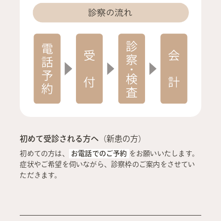
外来・在宅ベースアップ評価料（Ⅰ）
■当院では、医療DX推進体制整備加算について以下の通り対応
を行っています
・オンライン請求を行っています。
・オンライン資格確認システムにより取得した医療情報を、診
察室で閲覧または活用し診療できる態勢を整えています。
・マイナ保険証の使用に関して、一定程度の実績を有していま
す。
・医療DX推進の体制に関する事項および質の高い診療を実施す
るための充分な情報を取得し活用して診療を行うことについ
て、
初めて受診される方へ
（新患の方）
当院の見やすい場所に掲示およびホームページに掲載してい
ます。
初めての方は、
お電話でのご予約
をお願いいたします。
・電子処せんの発行については、現在整備中です。
症状やご希望を伺いながら、診察枠のご案内をさせてい
・電子カルテ情報共有サービスの活用体制については、現在整
ただきます。
備中です。