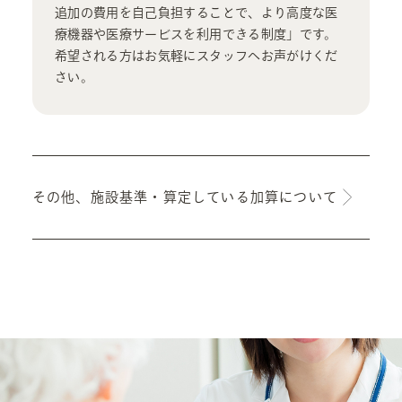
追加の費用を自己負担することで、より高度な医
療機器や医療サービスを利用できる制度」です。
希望される方はお気軽にスタッフへお声がけくだ
さい。
その他、施設基準・算定している
加算について
■施設基準一覧
特掲診療料
糖尿病合併症予防管理料
糖尿病透析予防指導管理料
持続血糖測定器加算
皮下連続式グルコース測定
ニコチン依存症管理料