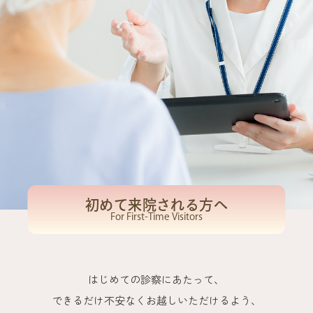
■加算
医療情報取得加算
オンライン資格確認等により患者様の診療情報を取得・活用可
能な態勢を整備し、より質の高い医療の提供に努めています。
明細書発行体制等加算
医療の透明化や患者様への情報提供を積極的に推進していく観
点から、領収書発行の際に、個別の診療報酬の算定項目の分か
る明細書を無料で発行しております。なお、明細書には使用され
た薬剤の名称や行われた検査の名称が記載されます。明細書の発
行を希望されない方は、会計窓口へお申し出ください。
初めて来院される方へ
バイオ後続品使用体制加算
For First-Time Visitors
厚生労働省の後発医薬品・バイオ後続品の使用推進の方針に従
い、患者様負担の軽減、医療保険財政の改善に資するものとし
て後発医薬品（ジェネリック医薬品）およびバイオ後続品（バ
イオシミラー）を積極的に採用しております。
はじめての診察にあたって、
できるだけ不安なくお越しいただけるよう、
一般名処方加算