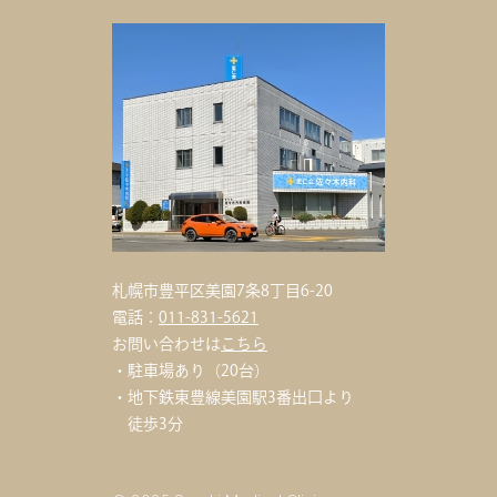
札幌市豊平区美園7条8丁目6-20
電話：
011-831-5621
お問い合わせは
こちら
駐車場あり（20台）
地下鉄東豊線美園駅3番出口
より
徒歩3分